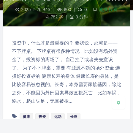
2025-2-26 9:13
|
800
|
0
|
健身
,
投资
782 字
|
3 分钟
夜间模式
投资中，什么才是最重要的？ 要我说，那就是——
Sans Serif
Serif
不下牌桌。 下牌桌有很多种情况，比如没有场外资
金了，投资标的离场了， 自己挂了或者失去意识
浅阴影
深阴影
了。 为了不下牌桌，需要 有源源不断的场外资金 选
择好投资标的 健康长寿的身体 健康长寿的身体，是
关闭
日落
暗化
灰度
比较容易被忽视的。长寿，本身需要家族基因，除此
之外，不能因为外部因素导致直接死亡，比如车祸，
溺水，爬山失足，无辜被枪…
健康
投资
运动
长寿