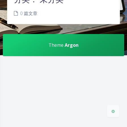
0 篇文章
夜间模式
Theme
Argon
Sans Serif
Serif
浅阴影
深阴影
关闭
日落
暗化
灰度