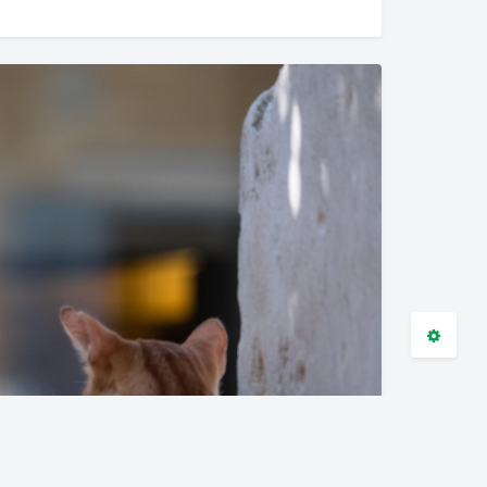
夜间模式
Sans Serif
Serif
浅阴影
深阴影
关闭
日落
暗化
灰度