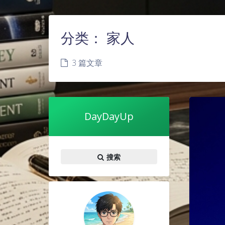
分类：
家人
3 篇文章
DayDayUp
搜索