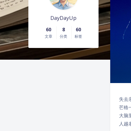
DayDayUp
60
8
60
文章
分类
标签
失去
芒格
大脑
人越