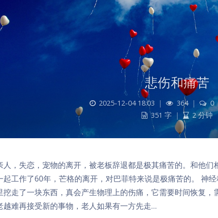
悲伤和痛苦
2025-12-04 18:03
|
364
|
0
351 字
|
2 分钟
亲人，失恋，宠物的离开，被老板辞退都是极其痛苦的。和他们
一起工作了60年，芒格的离开，对巴菲特来说是极痛苦的。 神
里挖走了一块东西，真会产生物理上的伤痛，它需要时间恢复，
老越难再接受新的事物，老人如果有一方先走…